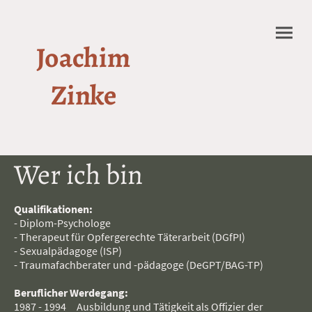
Joachim
Zinke
Wer ich bin
Qualifikationen:
- Diplom-Psychologe
- Therapeut für Opfergerechte Täterarbeit (DGfPI)
- Sexualpädagoge (ISP)
- Traumafachberater und -pädagoge (DeGPT/BAG-TP)
Beruflicher Werdegang:
1987 - 1994 Ausbildung und Tätigkeit als Offizier der